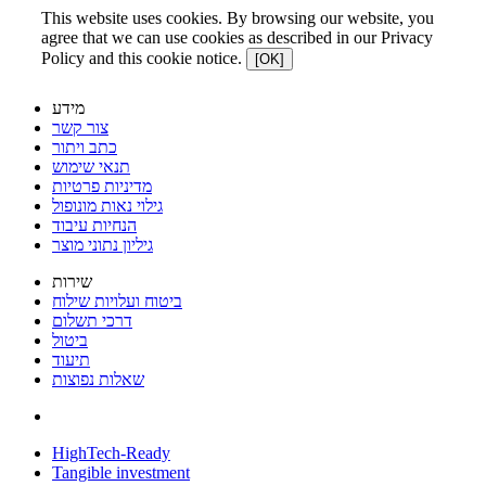
This website uses cookies. By browsing our website, you
agree that we can use cookies as described in our Privacy
Policy and this cookie notice.
[OK]
מידע
צור קשר
כתב ויתור
תנאי שימוש
מדיניות פרטיות
גילוי נאות מונופול
הנחיות עיבוד
גיליון נתוני מוצר
שירות
ביטוח ועלויות שילוח
דרכי תשלום
ביטול
תיעוד
שאלות נפוצות
HighTech-Ready
Tangible investment