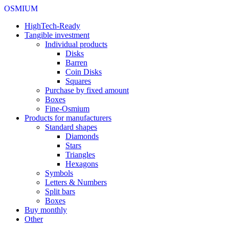
OSMIUM
HighTech-Ready
Tangible investment
Individual products
Disks
Barren
Coin Disks
Squares
Purchase by fixed amount
Boxes
Fine-Osmium
Products for manufacturers
Standard shapes
Diamonds
Stars
Triangles
Hexagons
Symbols
Letters & Numbers
Split bars
Boxes
Buy monthly
Other