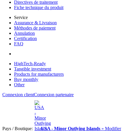
Directives de traitement
Fiche technique du produit
Service
Assurance & Livraison
Méthodes de paiement
Annulation
Certification
FAQ
HighTech-Ready
Tangible investment
Products for manufacturers
Buy monthly
Other
Connexion client
Connexion partenaire
Pays / Boutique:
USA - Minor Outlying Islands
» Modifier