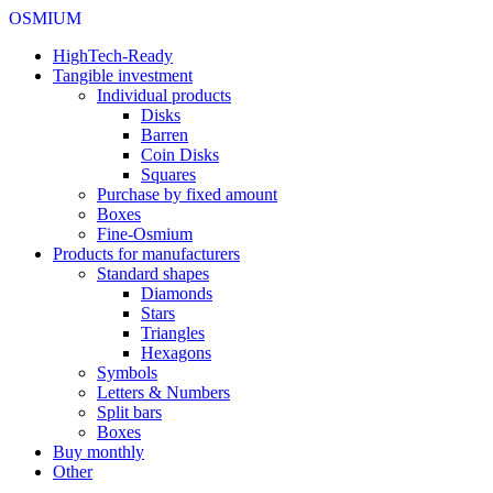
OSMIUM
HighTech-Ready
Tangible investment
Individual products
Disks
Barren
Coin Disks
Squares
Purchase by fixed amount
Boxes
Fine-Osmium
Products for manufacturers
Standard shapes
Diamonds
Stars
Triangles
Hexagons
Symbols
Letters & Numbers
Split bars
Boxes
Buy monthly
Other