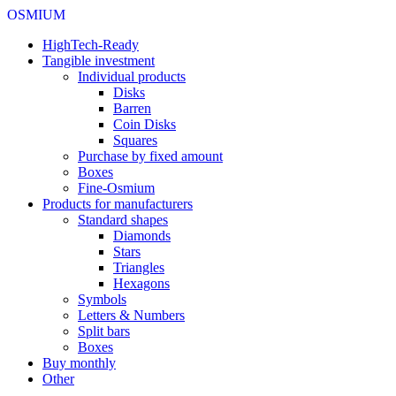
OSMIUM
HighTech-Ready
Tangible investment
Individual products
Disks
Barren
Coin Disks
Squares
Purchase by fixed amount
Boxes
Fine-Osmium
Products for manufacturers
Standard shapes
Diamonds
Stars
Triangles
Hexagons
Symbols
Letters & Numbers
Split bars
Boxes
Buy monthly
Other