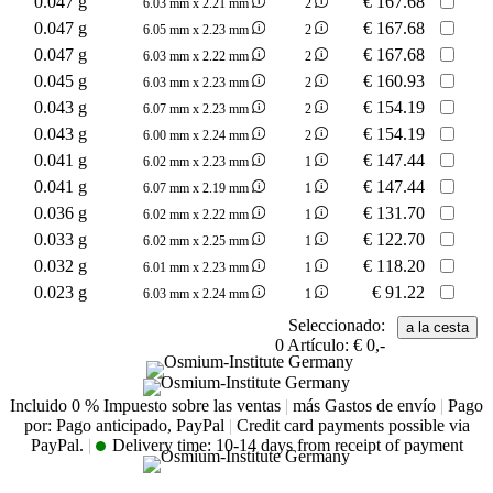
0.047 g
€
167.68
6.03 mm x 2.21 mm
2
0.047 g
€
167.68
6.05 mm x 2.23 mm
2
0.047 g
€
167.68
6.03 mm x 2.22 mm
2
0.045 g
€
160.93
6.03 mm x 2.23 mm
2
0.043 g
€
154.19
6.07 mm x 2.23 mm
2
0.043 g
€
154.19
6.00 mm x 2.24 mm
2
0.041 g
€
147.44
6.02 mm x 2.23 mm
1
0.041 g
€
147.44
6.07 mm x 2.19 mm
1
0.036 g
€
131.70
6.02 mm x 2.22 mm
1
0.033 g
€
122.70
6.02 mm x 2.25 mm
1
0.032 g
€
118.20
6.01 mm x 2.23 mm
1
0.023 g
€
91.22
6.03 mm x 2.24 mm
1
Seleccionado:
0
Artículo:
€ 0,-
Incluido 0 % Impuesto sobre las ventas
|
más Gastos de envío
|
Pago
por: Pago anticipado, PayPal
|
Credit card payments possible via
PayPal.
|
Delivery time:
10-14 days from receipt of payment