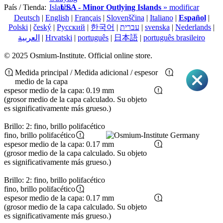
País / Tienda:
USA - Minor Outlying Islands
» modificar
Deutsch
|
English
|
Français
|
Slovenščina
|
Italiano
|
Español
|
Polski
|
český
|
Pусский
|
한국어
|
עברית
|
svenska
|
Nederlands
|
العربية
|
Hrvatski
|
português
|
日本語
|
português brasileiro
© 2025 Osmium-Institute. Official online store.
Medida principal / Medida adicional / espesor
medio de la capa
espesor medio de la capa: 0.19 mm
(grosor medio de la capa calculado. Su objeto
es significativamente más grueso.)
Brillo: 2: fino, brillo polifacético
fino, brillo polifacético
espesor medio de la capa: 0.17 mm
(grosor medio de la capa calculado. Su objeto
es significativamente más grueso.)
Brillo: 2: fino, brillo polifacético
fino, brillo polifacético
espesor medio de la capa: 0.17 mm
(grosor medio de la capa calculado. Su objeto
es significativamente más grueso.)