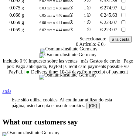
0.092 g
€
331.38
6.02 mm x 4.43 mm
2
0.075 g
€
274.97
6.03 mm x 4.38 mm
1
0.066 g
€
245.63
6.05 mm x 4.40 mm
1
0.059 g
€
223.07
6.06 mm x 4.41 mm
1
0.059 g
€
223.07
6.02 mm x 4.44 mm
1
Seleccionado:
0
Artículo:
€ 0,-
Incluido 0 % Impuesto sobre las ventas
|
más Gastos de envío
|
Pago
por: Pago anticipado, PayPal
|
Credit card payments possible via
PayPal.
|
Delivery time:
10-14 days from receipt of payment
atrás
Este sitio utiliza cookies. Al continuar utilizando esta
página, usted acepta el uso de cookies.
[OK]
What our customers say