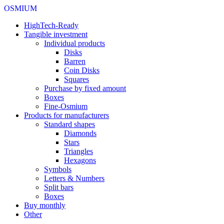
OSMIUM
HighTech-Ready
Tangible investment
Individual products
Disks
Barren
Coin Disks
Squares
Purchase by fixed amount
Boxes
Fine-Osmium
Products for manufacturers
Standard shapes
Diamonds
Stars
Triangles
Hexagons
Symbols
Letters & Numbers
Split bars
Boxes
Buy monthly
Other