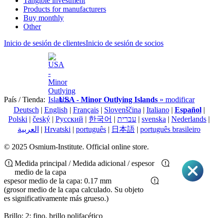
Tangible investment
Products for manufacturers
Buy monthly
Other
Inicio de sesión de clientes
Inicio de sesión de socios
País / Tienda:
USA - Minor Outlying Islands
» modificar
Deutsch
|
English
|
Français
|
Slovenščina
|
Italiano
|
Español
|
Polski
|
český
|
Pусский
|
한국어
|
עברית
|
svenska
|
Nederlands
|
العربية
|
Hrvatski
|
português
|
日本語
|
português brasileiro
© 2025 Osmium-Institute. Official online store.
Medida principal / Medida adicional / espesor
medio de la capa
espesor medio de la capa: 0.17 mm
(grosor medio de la capa calculado. Su objeto
es significativamente más grueso.)
Brillo: 2: fino, brillo polifacético