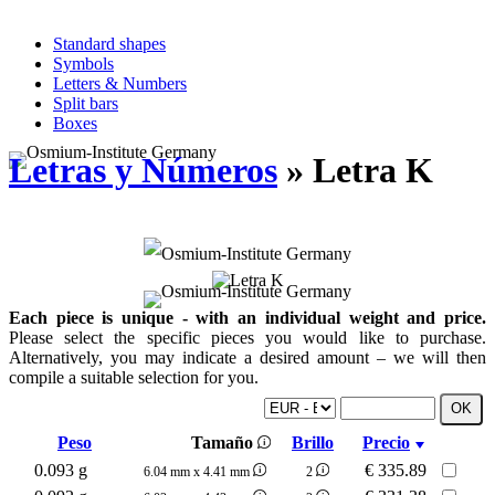
Standard shapes
Symbols
Letters & Numbers
Split bars
Boxes
Letras y Números
» Letra K
Each piece is unique - with an individual weight and price.
Please select the specific pieces you would like to purchase.
Alternatively, you may indicate a desired amount – we will then
compile a suitable selection for you.
Peso
Tamaño
Brillo
Precio
0.093 g
€
335.89
6.04 mm x 4.41 mm
2