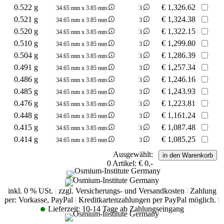
0.522 g
€
1,326.62
34.65 mm x 3.85 mm
3
0.521 g
€
1,324.38
34.65 mm x 3.85 mm
3
0.520 g
€
1,322.15
34.65 mm x 3.85 mm
3
0.510 g
€
1,299.80
34.65 mm x 3.85 mm
3
0.504 g
€
1,286.39
34.65 mm x 3.85 mm
3
0.491 g
€
1,257.34
34.65 mm x 3.85 mm
3
0.486 g
€
1,246.16
34.65 mm x 3.85 mm
3
0.485 g
€
1,243.93
34.65 mm x 3.85 mm
3
0.476 g
€
1,223.81
34.65 mm x 3.85 mm
3
0.448 g
€
1,161.24
34.65 mm x 3.85 mm
3
0.415 g
€
1,087.48
34.65 mm x 3.85 mm
3
0.414 g
€
1,085.25
34.65 mm x 3.85 mm
3
Ausgewählt:
0
Artikel:
€ 0,-
inkl. 0 % USt.
|
zzgl. Versicherungs- und Versandkosten
|
Zahlung
per: Vorkasse, PayPal
|
Kreditkartenzahlungen per PayPal möglich.
|
Lieferzeit:
10-14 Tage ab Zahlungseingang