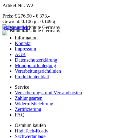
Artikel-Nr.: W2
Preis: € 276.90 - € 373,-
Gewicht: 0.106 g - 0.149 g
jetzt bestellen!
Information
Kontakt
Impressum
AGB
Datenschutzerklärung
Monopoloffenlegung
Verarbeitungsrichtlinien
Produktdatenblatt
Service
Versicherungs- und Versandkosten
Zahlungsarten
Widerrufsbelehrung
Zertifizierung
FAQ
Osmium kaufen
HighTech-Ready
Sachwertanlage