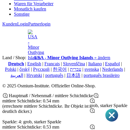
Waren für Verarbeiter
Monatlich kaufen
Sonstige
KundenLogin
Partnerlogin
Land / Shop:
USA - Minor Outlying Islands
» ändern
Deutsch
|
English
|
Français
|
Slovenščina
|
Italiano
|
Español
|
Polski
|
český
|
Pусский
|
한국어
|
עברית
|
svenska
|
Nederlands
|
العربية
|
Hrvatski
|
português
|
日本語
|
português brasileiro
© 2025 Osmium-Institute. Offizieller Online-Shop.
Hauptmaß / Nebenmaß / mittlere Schichtdicke
mittlere Schichtdicke: 0.54 mm
grob, starker Sparkle
(errechnete mittlere Schichtdicke. Ihr Objekt ist
deutlich dicker.)
Sparkle: 4: grob, starker Sparkle
mittlere Schichtdicke: 0.53 mm