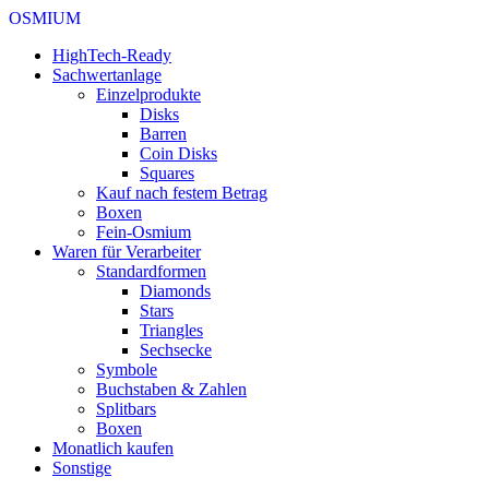
OSMIUM
HighTech-Ready
Sachwertanlage
Einzelprodukte
Disks
Barren
Coin Disks
Squares
Kauf nach festem Betrag
Boxen
Fein-Osmium
Waren für Verarbeiter
Standardformen
Diamonds
Stars
Triangles
Sechsecke
Symbole
Buchstaben & Zahlen
Splitbars
Boxen
Monatlich kaufen
Sonstige