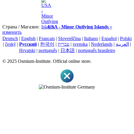
Страна / Магазин:
USA - Minor Outlying Islands
»
изменить
Deutsch
|
English
|
Français
|
Slovenščina
|
Italiano
|
Español
|
Polski
|
český
|
Pусский
|
한국어
|
עברית
|
svenska
|
Nederlands
|
العربية
|
Hrvatski
|
português
|
日本語
|
português brasileiro
© 2025 Osmium-Institute. Official online store.