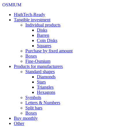
OSMIUM
HighTech-Ready
Tangible investment
Individual products
Disks
Barren
Coin Disks
Squares
Purchase by fixed amount
Boxes
Fine-Osmium
Products for manufacturers
Standard shapes
Diamonds
Stars
Triangles
Hexagons
Symbols
Letters & Numbers
Split bars
Boxes
Buy monthly
Other