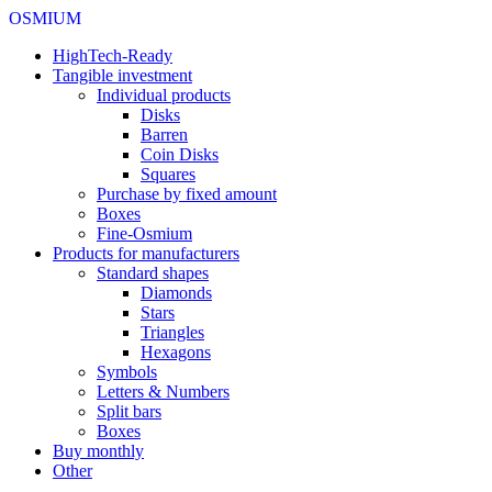
OSMIUM
HighTech-Ready
Tangible investment
Individual products
Disks
Barren
Coin Disks
Squares
Purchase by fixed amount
Boxes
Fine-Osmium
Products for manufacturers
Standard shapes
Diamonds
Stars
Triangles
Hexagons
Symbols
Letters & Numbers
Split bars
Boxes
Buy monthly
Other