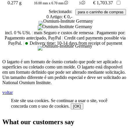
0.277 g
€
1,703.37
16.00 mm x 6.70 mm
3
Selecionado:
0
Artigo:
€ 0,-
incl. 0 % USt.
|
mais Seguro e custos de remessa
|
Pagamento por:
Pagamento antecipado, PayPal
|
Credit card payments possible via
PayPal.
|
Delivery time:
10-14 days from receipt of payment
O lagarto é um formato de ósmio cortado que pode ser aplicado a
superfícies ou coletado como um molde. O lagarto está disponível
em um formato definido que pode ser alterado mediante solicitação.
Um tamanho diferente é um pedido especial e deve ser solicitado ao
National Osmium Institute.
voltar
Este site usa cookies. Se continuar a usar o site, você
concorda com o uso de cookies.
[OK]
What our customers say