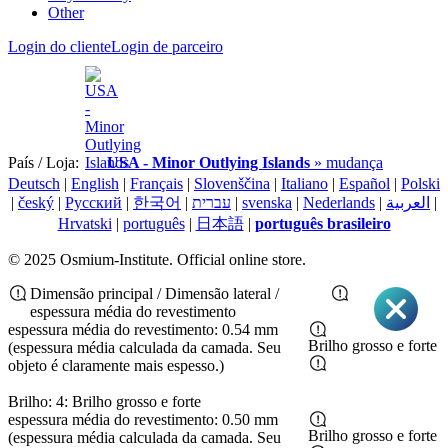
Other
Login do cliente
Login de parceiro
País / Loja:
USA - Minor Outlying Islands
» mudança
Deutsch
|
English
|
Français
|
Slovenščina
|
Italiano
|
Español
|
Polski
|
český
|
Pусский
|
한국어
|
עברית
|
svenska
|
Nederlands
|
العربية
|
Hrvatski
|
português
|
日本語
|
português brasileiro
© 2025 Osmium-Institute. Official online store.
Dimensão principal / Dimensão lateral /
espessura média do revestimento
espessura média do revestimento: 0.54 mm
Brilho grosso e forte
(espessura média calculada da camada. Seu
objeto é claramente mais espesso.)
Brilho: 4: Brilho grosso e forte
espessura média do revestimento: 0.50 mm
Brilho grosso e forte
(espessura média calculada da camada. Seu