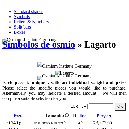
Standard shapes
Symbols
Letters & Numbers
Split bars
Boxes
Símbolos de ósmio
» Lagarto
Each piece is unique - with an individual weight and price.
Please select the specific pieces you would like to purchase.
Alternatively, you may indicate a desired amount – we will then
compile a suitable selection for you.
Peso
Tamanho
Brilho
Preço
0.546 g
€
3,277.65
16.00 mm x 6.70 mm
4