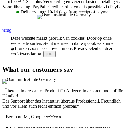
incl. 0 % GST
|
plus Verzekering en verzendkosten
|
betaling via:
Vooruitbetaling, PayPal
|
Credit card payments possible via PayPal.
|
Delivery time:
10-14 days from receipt of payment
terug
Deze website maakt gebruik van cookies. Door op onze
website te surfen, stemt u ermee in dat wij cookies kunnen
gebruiken zoals beschreven in ons Privacybeleid en deze
cookieverklaring.
[OK]
What our customers say
„Überaus Interessantes Produkt für Anleger, Investoren und auf für
Händler!
Der Support über das Institut ist überaus Professionell, Freundlich
und vor allem auch recht einfach greifbar.“
– Bernhard M., Google ⭐⭐⭐⭐⭐