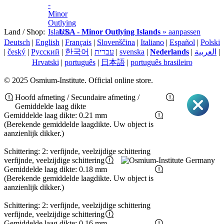
Land / Shop:
USA - Minor Outlying Islands
» aanpassen
Deutsch
|
English
|
Français
|
Slovenščina
|
Italiano
|
Español
|
Polski
|
český
|
Pусский
|
한국어
|
עברית
|
svenska
|
Nederlands
|
العربية
|
Hrvatski
|
português
|
日本語
|
português brasileiro
© 2025 Osmium-Institute. Official online store.
Hoofd afmeting / Secundaire afmeting /
Gemiddelde laag dikte
Gemiddelde laag dikte: 0.21 mm
(Berekende gemiddelde laagdikte. Uw object is
aanzienlijk dikker.)
Schittering: 2: verfijnde, veelzijdige schittering
verfijnde, veelzijdige schittering
Gemiddelde laag dikte: 0.18 mm
(Berekende gemiddelde laagdikte. Uw object is
aanzienlijk dikker.)
Schittering: 2: verfijnde, veelzijdige schittering
verfijnde, veelzijdige schittering
Gemiddelde laag dikte: 0.16 mm