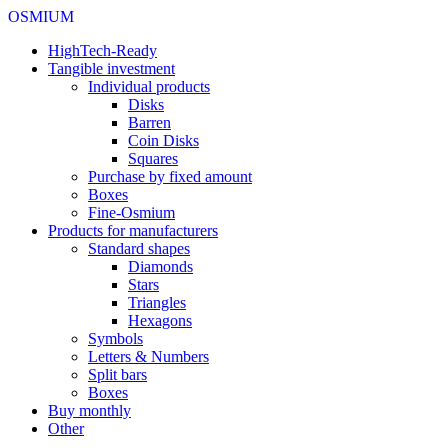
OSMIUM
HighTech-Ready
Tangible investment
Individual products
Disks
Barren
Coin Disks
Squares
Purchase by fixed amount
Boxes
Fine-Osmium
Products for manufacturers
Standard shapes
Diamonds
Stars
Triangles
Hexagons
Symbols
Letters & Numbers
Split bars
Boxes
Buy monthly
Other