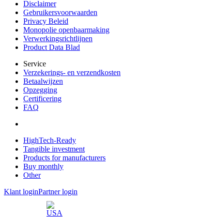
Disclaimer
Gebruikersvoorwaarden
Privacy Beleid
Monopolie openbaarmaking
Verwerkingsrichtlijnen
Product Data Blad
Service
Verzekerings- en verzendkosten
Betaalwijzen
Opzegging
Certificering
FAQ
HighTech-Ready
Tangible investment
Products for manufacturers
Buy monthly
Other
Klant login
Partner login