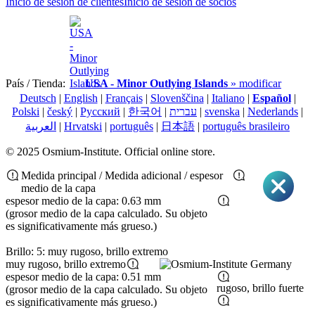
Inicio de sesión de clientes
Inicio de sesión de socios
País / Tienda:
USA - Minor Outlying Islands
» modificar
Deutsch
|
English
|
Français
|
Slovenščina
|
Italiano
|
Español
|
Polski
|
český
|
Pусский
|
한국어
|
עברית
|
svenska
|
Nederlands
|
العربية
|
Hrvatski
|
português
|
日本語
|
português brasileiro
© 2025 Osmium-Institute. Official online store.
Medida principal / Medida adicional / espesor
medio de la capa
espesor medio de la capa: 0.63 mm
(grosor medio de la capa calculado. Su objeto
es significativamente más grueso.)
Brillo: 5: muy rugoso, brillo extremo
muy rugoso, brillo extremo
espesor medio de la capa: 0.51 mm
rugoso, brillo fuerte
(grosor medio de la capa calculado. Su objeto
es significativamente más grueso.)