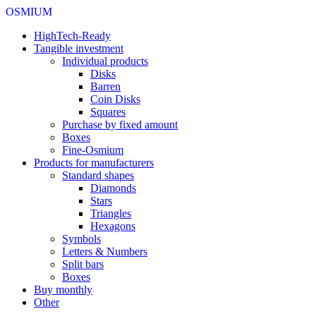
OSMIUM
HighTech-Ready
Tangible investment
Individual products
Disks
Barren
Coin Disks
Squares
Purchase by fixed amount
Boxes
Fine-Osmium
Products for manufacturers
Standard shapes
Diamonds
Stars
Triangles
Hexagons
Symbols
Letters & Numbers
Split bars
Boxes
Buy monthly
Other