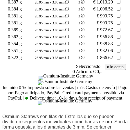
0.387 g
€
1,013.29
26.95 mm x 3.85 mm
3
0.384 g
€
1,006.52
26.95 mm x 3.85 mm
3
0.381 g
€
999.75
26.95 mm x 3.85 mm
3
0.381 g
€
999.75
26.95 mm x 3.85 mm
3
0.369 g
€
972.67
26.95 mm x 3.85 mm
3
0.362 g
€
956.88
26.95 mm x 3.85 mm
3
0.354 g
€
938.83
26.95 mm x 3.85 mm
3
0.351 g
€
932.06
26.95 mm x 3.85 mm
3
0.322 g
€
866.62
26.95 mm x 3.85 mm
3
Seleccionado:
0
Artículo:
€ 0,-
Incluido 0 % Impuesto sobre las ventas
|
más Gastos de envío
|
Pago
por: Pago anticipado, PayPal
|
Credit card payments possible via
PayPal.
|
Delivery time:
10-14 days from receipt of payment
Osmium Starrows son filas de Estrellas que se pueden
dividir en segmentos individuales como barras de oro. Son la
forma opuesta a los diamantes de 3 mm. Se cortan en