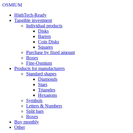
OSMIUM
HighTech-Ready
Tangible investment
Individual products
Disks
Barren
Coin Disks
Squares
Purchase by fixed amount
Boxes
Fine-Osmium
Products for manufacturers
Standard shapes
Diamonds
Stars
Triangles
Hexagons
Symbols
Letters & Numbers
Split bars
Boxes
Buy monthly
Other