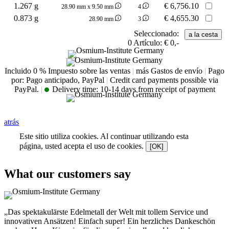
1.267 g
€
6,756.10
28.90 mm x 9.50 mm
4
0.873 g
€
4,655.30
28.90 mm
3
Seleccionado:
0
Artículo:
€ 0,-
Incluido 0 % Impuesto sobre las ventas
|
más Gastos de envío
|
Pago
por: Pago anticipado, PayPal
|
Credit card payments possible via
PayPal.
|
Delivery time:
10-14 days from receipt of payment
atrás
Este sitio utiliza cookies. Al continuar utilizando esta
página, usted acepta el uso de cookies.
[OK]
What our customers say
„Das spektakulärste Edelmetall der Welt mit tollem Service und
innovativen Ansätzen! Einfach super! Ein herzliches Dankeschön