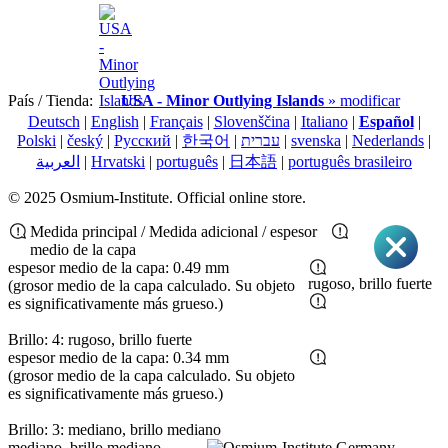
País / Tienda:
USA - Minor Outlying Islands
» modificar
Deutsch
|
English
|
Français
|
Slovenščina
|
Italiano
|
Español
|
Polski
|
český
|
Pусский
|
한국어
|
עברית
|
svenska
|
Nederlands
|
العربية
|
Hrvatski
|
português
|
日本語
|
português brasileiro
© 2025 Osmium-Institute. Official online store.
Medida principal / Medida adicional / espesor
medio de la capa
espesor medio de la capa: 0.49 mm
rugoso, brillo fuerte
(grosor medio de la capa calculado. Su objeto
es significativamente más grueso.)
Brillo: 4: rugoso, brillo fuerte
espesor medio de la capa: 0.34 mm
(grosor medio de la capa calculado. Su objeto
es significativamente más grueso.)
Brillo: 3: mediano, brillo mediano
mediano, brillo mediano