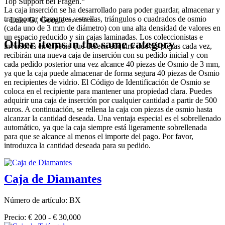
Top Support bei Fragen.“
La caja inserción se ha desarrollado para poder guardar, almacenar y
transportar diamantes, estrellas, triángulos o cuadrados de osmio
– Luke G., Google ⭐⭐⭐⭐⭐
(cada uno de 3 mm de diámetro) con una alta densidad de valores en
un espacio reducido y sin cajas laminadas. Los coleccionistas e
Other items in the same category
inversores en especie que deseen adquirir nuevas piezas cada vez,
recibirán una nueva caja de inserción con su pedido inicial y con
cada pedido posterior una vez alcance 40 piezas de Osmio de 3 mm,
ya que la caja puede almacenar de forma segura 40 piezas de Osmio
en recipientes de vidrio. El Código de Identificación de Osmio se
coloca en el recipiente para mantener una propiedad clara. Puedes
adquirir una caja de inserción por cualquier cantidad a partir de 500
euros. A continuación, se rellena la caja con piezas de osmio hasta
alcanzar la cantidad deseada. Una ventaja especial es el sobrellenado
automático, ya que la caja siempre está ligeramente sobrellenada
para que se alcance al menos el importe del pago. Por favor,
introduzca la cantidad deseada para su pedido.
Caja de Diamantes
Número de artículo: BX
Precio: € 200 - € 30,000