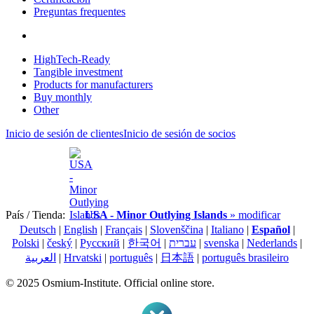
Preguntas frequentes
HighTech-Ready
Tangible investment
Products for manufacturers
Buy monthly
Other
Inicio de sesión de clientes
Inicio de sesión de socios
País / Tienda:
USA - Minor Outlying Islands
» modificar
Deutsch
|
English
|
Français
|
Slovenščina
|
Italiano
|
Español
|
Polski
|
český
|
Pусский
|
한국어
|
עברית
|
svenska
|
Nederlands
|
العربية
|
Hrvatski
|
português
|
日本語
|
português brasileiro
© 2025 Osmium-Institute. Official online store.