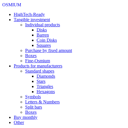
OSMIUM
HighTech-Ready
Tangible investment
Individual products
Disks
Barren
Coin Disks
Squares
Purchase by fixed amount
Boxes
Fine-Osmium
Products for manufacturers
Standard shapes
Diamonds
Stars
Triangles
Hexagons
Symbols
Letters & Numbers
Split bars
Boxes
Buy monthly
Other