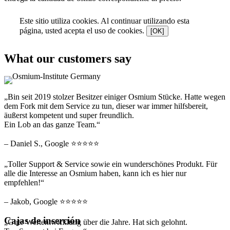
Este sitio utiliza cookies. Al continuar utilizando esta
página, usted acepta el uso de cookies.
[OK]
What our customers say
„Bin seit 2019 stolzer Besitzer einiger Osmium Stücke. Hatte wegen
dem Fork mit dem Service zu tun, dieser war immer hilfsbereit,
äußerst kompetent und super freundlich.
Ein Lob an das ganze Team.“
– Daniel S., Google ⭐⭐⭐⭐⭐
„Toller Support & Service sowie ein wunderschönes Produkt. Für
alle die Interesse an Osmium haben, kann ich es hier nur
empfehlen!“
– Jakob, Google ⭐⭐⭐⭐⭐
Cajas de inserción
„Gute Wertentwicklung über die Jahre. Hat sich gelohnt.