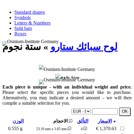
Standard shapes
Symbols
Letters & Numbers
Split bars
Boxes
لوح سبائك ستارو
» ستة نجوم
Each piece is unique - with an individual weight and price.
Please select the specific pieces you would like to purchase.
Alternatively, you may indicate a desired amount – we will then
compile a suitable selection for you.
الاسعار
التألق
الاحجام
الوزن
0.555 g
€
1,370.63
23.10 mm x 3.85 mm
4