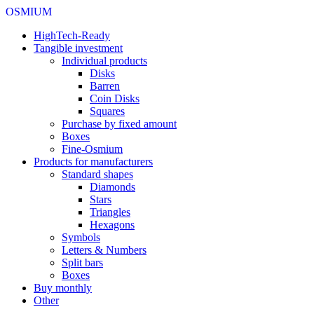
OSMIUM
HighTech-Ready
Tangible investment
Individual products
Disks
Barren
Coin Disks
Squares
Purchase by fixed amount
Boxes
Fine-Osmium
Products for manufacturers
Standard shapes
Diamonds
Stars
Triangles
Hexagons
Symbols
Letters & Numbers
Split bars
Boxes
Buy monthly
Other