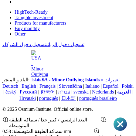
HighTech-Ready
Tangible investment
Products for manufacturers
Buy monthly
Other
تسجيل دخول الزبائن
تسجيل دخول الشركاء
» تغييرات
USA - Minor Outlying Islands
البلد و المتجر:
Deutsch
|
English
|
Français
|
Slovenščina
|
Italiano
|
Español
|
Polski
|
العربية
|
Nederlands
|
svenska
|
עברית
|
한국어
|
Pусский
|
český
|
Hrvatski
|
português
|
日本語
|
português brasileiro
© 2025 Osmium-Institute. Official online store.
البعد الرئيسي / كبير جدا / سماكة الطبقة
المتوسطة
سماكة الطبقة المتوسطة: 0.58 mm