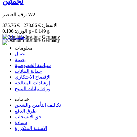
نجمتين
رقم العنصر: W2
الاسعار: € 278.86 - € 375.76
الوزن: 0.106 g - 0.149 g
! اطلب الان
معلومات
اتصال
بصمة
سياسة الخصوصية
حماية البيانات
الإفصاح الاحتكاري
إرشادات المعالجة
ورقة بيانات المنتج
خدمات
تكاليف التأمين والشحن
طرق الدفع
حق الانسحاب
شهادة
الاسئلة المتكررة