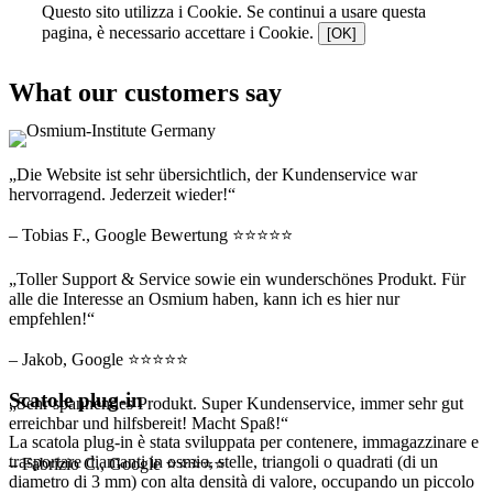
Questo sito utilizza i Cookie. Se continui a usare questa
pagina, è necessario accettare i Cookie.
[OK]
What our customers say
„Die Website ist sehr übersichtlich, der Kundenservice war
hervorragend. Jederzeit wieder!“
– Tobias F., Google Bewertung ⭐⭐⭐⭐⭐
„Toller Support & Service sowie ein wunderschönes Produkt. Für
alle die Interesse an Osmium haben, kann ich es hier nur
empfehlen!“
– Jakob, Google ⭐⭐⭐⭐⭐
Scatole plug-in
„Sehr spannendes Produkt. Super Kundenservice, immer sehr gut
erreichbar und hilfsbereit! Macht Spaß!“
La scatola plug-in è stata sviluppata per contenere, immagazzinare e
trasportare diamanti in osmio, stelle, triangoli o quadrati (di un
– Fabrizio C., Google ⭐⭐⭐⭐⭐
diametro di 3 mm) con alta densità di valore, occupando un piccolo