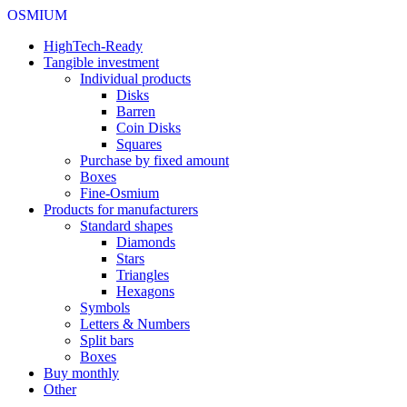
OSMIUM
HighTech-Ready
Tangible investment
Individual products
Disks
Barren
Coin Disks
Squares
Purchase by fixed amount
Boxes
Fine-Osmium
Products for manufacturers
Standard shapes
Diamonds
Stars
Triangles
Hexagons
Symbols
Letters & Numbers
Split bars
Boxes
Buy monthly
Other