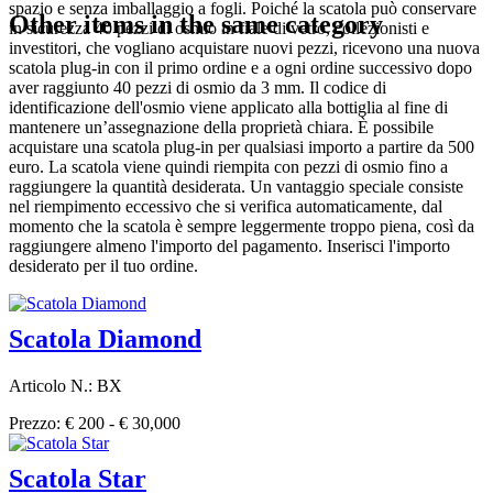
spazio e senza imballaggio a fogli. Poiché la scatola può conservare
Other items in the same category
in sicurezza 40 pezzi di osmio in fiale di vetro, collezionisti e
investitori, che vogliano acquistare nuovi pezzi, ricevono una nuova
scatola plug-in con il primo ordine e a ogni ordine successivo dopo
aver raggiunto 40 pezzi di osmio da 3 mm. Il codice di
identificazione dell'osmio viene applicato alla bottiglia al fine di
mantenere un’assegnazione della proprietà chiara. È possibile
acquistare una scatola plug-in per qualsiasi importo a partire da 500
euro. La scatola viene quindi riempita con pezzi di osmio fino a
raggiungere la quantità desiderata. Un vantaggio speciale consiste
nel riempimento eccessivo che si verifica automaticamente, dal
momento che la scatola è sempre leggermente troppo piena, così da
raggiungere almeno l'importo del pagamento. Inserisci l'importo
desiderato per il tuo ordine.
Scatola Diamond
Articolo N.: BX
Prezzo: € 200 - € 30,000
Scatola Star