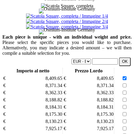
Each piece is unique - with an individual weight and price.
Please select the specific pieces you would like to purchase.
Alternatively, you may indicate a desired amount – we will then
compile a suitable selection for you.
Importo al netto
Prezzo Lordo
€
8,409.65
€
8,409.65
€
8,371.34
€
8,371.34
€
8,362.33
€
8,362.33
€
8,188.82
€
8,188.82
€
8,184.31
€
8,184.31
€
8,175.30
€
8,175.30
€
8,130.23
€
8,130.23
€
7,925.17
€
7,925.17