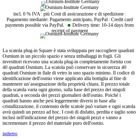
incl. 0 % IVA
|
più Costi di assicurazione e di spedizione
|
Pagamento mediante: Pagamento anticipato, PayPal
|
Credit card
payments possible via PayPal.
|
Delivery time:
10-14 days from
receipt of payment
La scatola plug-in Square è stata sviluppata per raccogliere quadrati
Osmium in un piccolo spazio e senza imballaggi in fogli. Gli
investitori ricevono una scatola plug-in completamente fornita con
40 quadrati Osmium. La scatola può conservare in sicurezza 40
quadrati Osmium in fiale di vetro in uno spazio minimo. Il codice di
identificazione dell'osmio viene applicato alla bottiglia al fine di
mantenere un’assegnazione della proprietà chiara. Il prezzo totale
della scatola varia ogni giorno, sulla base del prezzo dei singoli
quadrati, a seconda dei prezzi giornalieri dell'osmio. Poiché i
quadrati hanno anche pesi leggermente diversi in base alla
cristallizzazione, il contenuto delle scatole può variare e ogni scatola
avrà quindi un prezzo ad hoc. I costi di disfatto, perdita e taglio sono
inclusi nell'indicazione del prezzo dei singoli pezzi e vanno a
incrementare il prezzo del materiale puro dell'osmio.
indietro